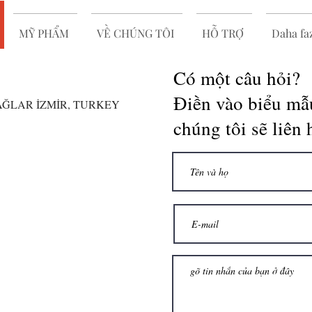
MỸ PHẨM
VỀ CHÚNG TÔI
HỖ TRỢ
Daha faz
Có một câu hỏi?
Điền vào biểu mẫ
BAĞLAR İZMİR, TURKEY
chúng tôi sẽ liên 