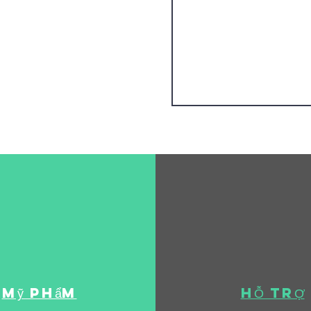
Mỹ phẩm
HỖ TRỢ