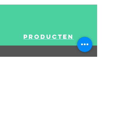
producten
STEUN
worden
een dealer