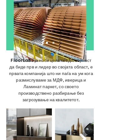
FloorLaBs ја носи целата одговорност
да биде прв и лидер во својата област, е
првата компанија што ни паѓа на ум кога
размислуваме за МДФ, иверица и
Ламинат паркет, со своето
производствено разбирање без
загрозување на квалитетот.