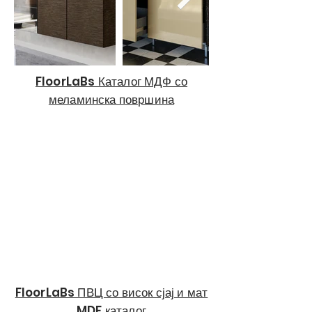
FloorLaBs Каталог МДФ со
меламинска површина
FloorLaBs ПВЦ со висок сјај и мат
MDF каталог