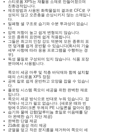
스티로폼 XPS는 재활용 소재로 만들어졌으며
친환경적입니다.
제조방법과 사용된 화학물질의 결과로 CFC로 구
성되지 않고 오존층을 손상시키지 않는 소재입니
다.
밀폐형 셀 구조로 습기와 수분 투과성이 없습니
다.
압력 저항이 높고 쉽게 변형되지 않습니다.
모든 종류의 표면에 쉽게 적용됩니다.
그들은 최고의 인장 강도 덕분에 모든 종류의 표
면 덮개를 쉽게 운반할 수 있습니다(회사의 기술
세부 사항에 따라 응용 프로그램을 수행하는 경
우).
독성 물질로 구성되어 있지 않습니다. 식품 포장
분야에서 사용됩니다.
쪽모이 세공 마루 및 적층 바닥재와 함께 설치할
때의 스티로폼 XPS 장점:
공예 칼로 쉽게 운반하고 모양을 잡을 수 있습니
다.
플로팅 시스템 쪽모이 세공을 위한 완벽한 재료
입니다.
쪽모이 세공 방식으로 반대로 누워 있습니다. 접
착제나 석고가 필요 없습니다. (새로운 때와 빈
땅에 0.15미크론 두께의 PE 나일론을 깔아야 함)
습기와 물에 강함(알루미늄 호일로 이음매를 닫
아 완벽한 습기 차단 제공)
완벽한 단열 제공
21db로 음성 격리 제공
균열을 덮고 작은 문지름을 제거하여 쪽모이 세