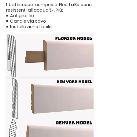
I battiscopa compositi FloorLaBs sono
resistenti all'acqua💦 . Più;
◾️ Antigraffio
◾️ Canale via cavo
◾️ Installazione facile