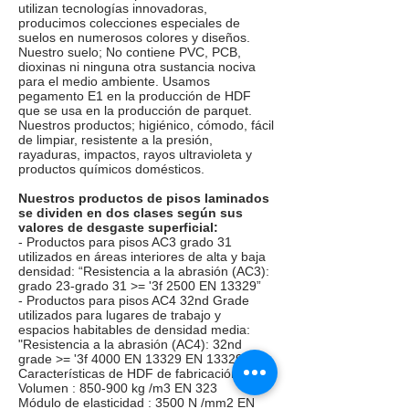
utilizan tecnologías innovadoras,
producimos colecciones especiales de
suelos en numerosos colores y diseños.
Nuestro suelo; No contiene PVC, PCB,
dioxinas ni ninguna otra sustancia nociva
para el medio ambiente. Usamos
pegamento E1 en la producción de HDF
que se usa en la producción de parquet.
Nuestros productos; higiénico, cómodo, fácil
de limpiar, resistente a la presión,
rayaduras, impactos, rayos ultravioleta y
productos químicos domésticos.
Nuestros productos de pisos laminados
se dividen en dos clases según sus
valores de desgaste superficial:
- Productos para pisos AC3 grado 31
utilizados en áreas interiores de alta y baja
densidad: “Resistencia a la abrasión (AC3):
grado 23-grado 31 >= '3f 2500 EN 13329”
- Productos para pisos AC4 32nd Grade
utilizados para lugares de trabajo y
espacios habitables de densidad media:
"Resistencia a la abrasión (AC4): 32nd
grade >= '3f 4000 EN 13329 EN 13329"
Características de HDF de fabricación
Volumen : 850-900 kg /m3 EN 323
Módulo de elasticidad : 3500 N /mm2 EN